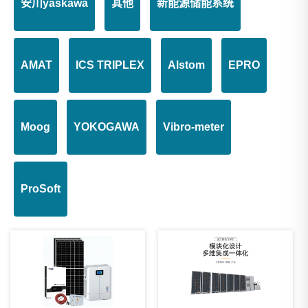
安川yaskawa
其他
新能源储能系统
AMAT
ICS TRIPLEX
Alstom
EPRO
Moog
YOKOGAWA
Vibro-meter
ProSoft