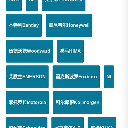
Woodward 8200-1508 数字调速器汽轮机控制
Woodward 8200-1300 过程控制出口
本特利Bentley
霍尼韦尔Honeywell
伍德沃德Woodward
黑马HIMA
Woodward 5501-510 数字控制模块板
Woodward 5501-471 SIO模块
艾默生EMERSON
福克斯波罗Foxboro
NI
摩托罗拉Motorola
科尔摩根Kollmorgen