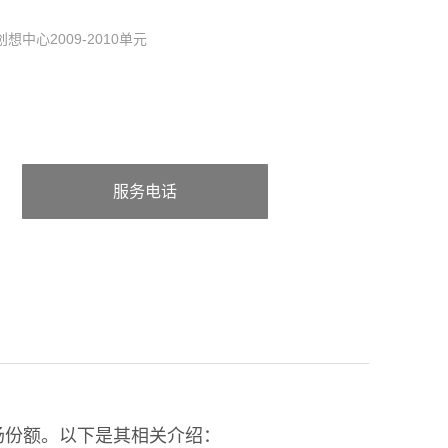
中心2009-2010单元
服务电话
：张经理18106083673（微信同
号）
场份额。以下是其相关介绍：