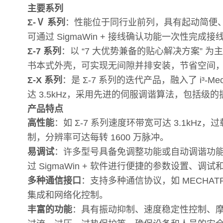
主要系列
Σ-Ⅴ 系列
：性能位于同行业前列，具有起动简便
可通过 SigmaWin + 接线确认功能一次性完
Σ-7 系列
：以 “7 大优势兼备的贴心解决方案” 
书本式外壳，可实现无间隙并排安装，节省空间，还默
Σ-X 系列
：是 Σ-7 系列的迭代产品，融入了 i³-Me
达 3.5kHz，采用先进的伺服调谐算法，包括级
产品特点
高性能
：如 Σ-7 系列速度环带宽可达 3.1kHz
制，分辨率可达每转 1600 万脉冲。
易调试
：许多型号具备免调整功能或自动调谐功能
过 SigmaWin + 软件进行便捷的参数设置、调试
多种通信接口
：支持多种通信协议，如 MECHATR
集成和网络化控制。
丰富的功能
：具有振动抑制、速度稳定性控制、