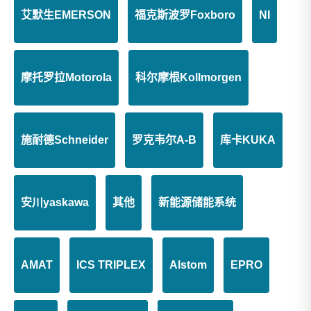
Yaskawa JANCD-NIF01-1 伺服驱动器
Yaskawa CIMR-J7AA41P5 伺服驱动器
艾默生EMERSON
福克斯波罗Foxboro
NI
摩托罗拉Motorola
科尔摩根Kollmorgen
施耐德Schneider
罗克韦尔A-B
库卡KUKA
安川yaskawa
其他
新能源储能系统
AMAT
ICS TRIPLEX
Alstom
EPRO