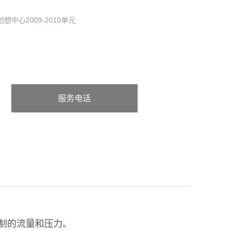
中心2009-2010单元
服务电话
：张经理18106083673（微信同
号）
调制的流量和压力。