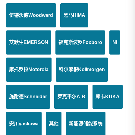
伍德沃德Woodward
黑马HIMA
ABB DP840 3BSE028926R1 脉冲计数器或频率测量模块
ABB DP820 3BSE013228R1 脉冲计数器
艾默生EMERSON
福克斯波罗Foxboro
NI
摩托罗拉Motorola
科尔摩根Kollmorgen
施耐德Schneider
罗克韦尔A-B
库卡KUKA
安川yaskawa
其他
新能源储能系统